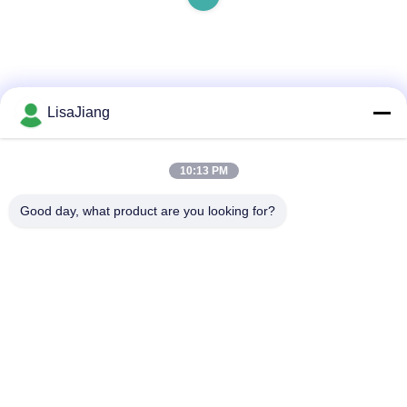
LisaJiang
Schnelle Kontaktaufnahme
10:13 PM
Anschrift
Good day, what product are you looking for?
Nr. 1, Weg 1199, yunping Straße, jiading Bezirk, Shanghai,
China
Tel.
+86--18538222869
E-Mail-Adresse
sales@juyitech.com