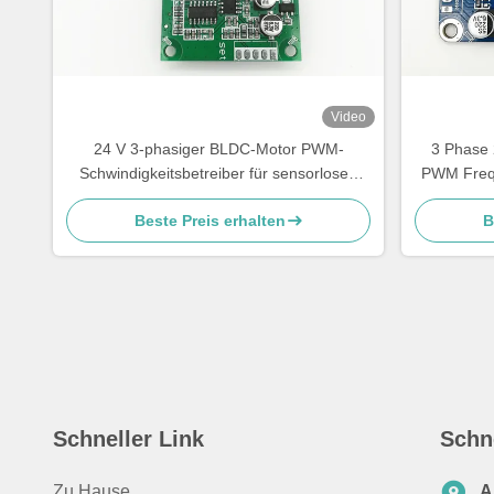
Video
24 V 3-phasiger BLDC-Motor PWM-
3 Phase 
Schwindigkeitsbetreiber für sensorlosen
PWM Frequ
Motor Motor-Regler Geschwindigkeits-
Beste Preis erhalten
B
Pulssignal Ausgang -20 - 85°C
Schneller Link
Schn
Zu Hause
A