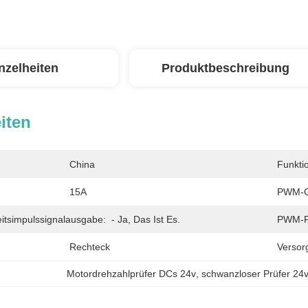
nzelheiten
Produktbeschreibung
iten
China
Funkti
15A
PWM-Ge
itsimpulssignalausgabe:
- Ja, Das Ist Es.
PWM-F
Rechteck
Versor
Motordrehzahlprüfer DCs 24v
, 
schwanzloser Prüfer 24