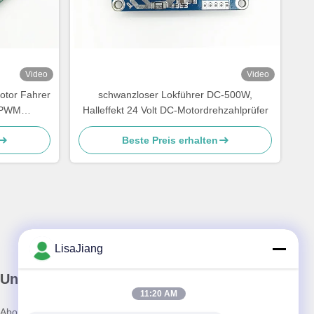
Video
Video
otor Fahrer
schwanzloser Lokführer DC-500W,
z PWM
Halleffekt 24 Volt DC-Motordrehzahlprüfer
 Motor
Beste Preis erhalten
LisaJiang
Unser Newsletter
11:20 AM
Abonnieren Sie unseren Newsletter für Rabatte und mehr.