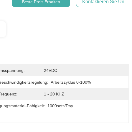
Kontaktieren Sie Uns Je
Beste Preis Erhalten
onsspannung:
24VDC
schwindigkeitsregelung:
Arbeitszyklus 0-100%
requenz:
1 - 20 KHZ
gungsmaterial-Fähigkeit:
1000sets/day
v