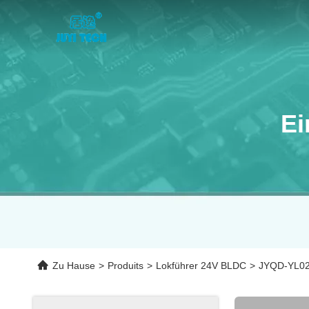
Ei
Zu Hause
>
Produits
>
Lokführer 24V BLDC
>
JYQD-YL02C