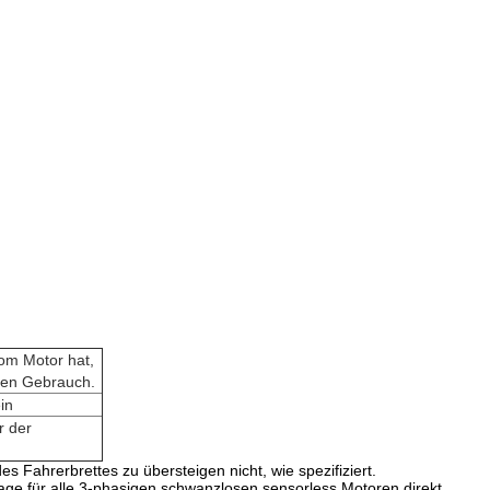
om Motor hat,
alen Gebrauch.
in
r der
 Fahrerbrettes zu übersteigen nicht, wie spezifiziert.
lage für alle 3-phasigen schwanzlosen sensorless Motoren direkt