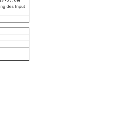
v -5V, der
ng des Input