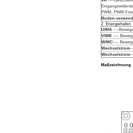
VR
----Geschwind
Eingangswiderst
PWM, PWM-Frequ
Boden-verwend
2. Energiehafen
U/MA
----Beweg
V/MB
---- Bewe
W/MC
---- Bewe
Wechselstrom
-
Wechselstrom
-
Maßzeichnung