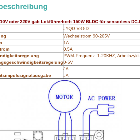
beschreibung
10V oder 220V gab Lokführerbrett 150W BLDC für sensorless DC-
JYQD-V8.8D
ung
Wechselstrom 90-265V
m
1A
trom
0.5A
digkeitsregelung
PWM-Frequenz: 1-20KHZ; Arbeitszykl
gsgeschwindigkeitsregelung
0-5V
z
JA
itsimpulssignalausgabe
JA