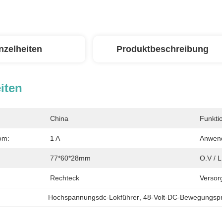
nzelheiten
Produktbeschreibung
iten
China
Funkti
om:
1 A
Anwen
77*60*28mm
O.V / L
Rechteck
Versor
Hochspannungsdc-Lokführer
, 
48-Volt-DC-Bewegungspr