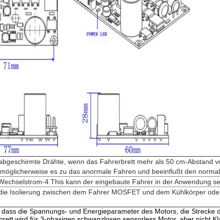
 abgeschirmte Drähte, wenn das Fahrerbrett mehr als 50 cm-Abstand v
t möglicherweise es zu das anormale Fahren und beeinflußt den norm
 Wechselstrom-4.This kann der eingebaute Fahrer in der Anwendung se
 die Isolierung zwischen dem Fahrer MOSFET und dem Kühlkörper ode
e dass die Spannungs- und Energieparameter des Motors, die Strecke des
brett wird für 3-phasigen schwanzlosen sensorless Motor, aber nicht K