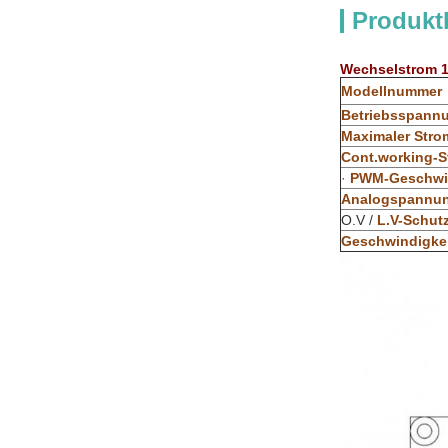
Produkt
Wechselstrom 1
Modellnummer
Betriebsspann
Maximaler Stro
Cont.working-S
·
PWM-Geschwin
Analogspannun
O.V /
L.V-Schut
Geschwindigke