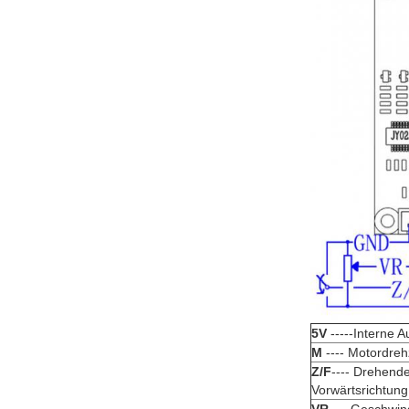
5V
-----Interne 
M
---- Motordre
Z/F
---- Drehende
Vorwärtsrichtung