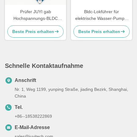
Prüfer JUYI gab
Bldc-Lokführer für
Hochspannungs-BLDC
elektrische Wasser-Pumpe,
Bewegungswechselstrom
schwanzloser Sensorless
Beste Preis erhalten
Beste Preis erhalten
110V/220V 77*60*28mm ein
Kontrolleur 0.5A
Schnelle Kontaktaufnahme
Anschrift
Nr. 1, Weg 1199, yunping Straße, jiading Bezirk, Shanghai,
China
Tel.
+86--18538222869
E-Mail-Adresse
sales@juyitech.com