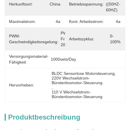
Herkunftsort:
China
Betriebsspannung:
((50HZ-
60HZ)
Maximalstrom:
4a
Kont. Arbeitsstrom:
4a
PWM-
PWM-
0-
Frequenz:10-
Arbeitszyklus:
Geschwindigkeitsregelung:
100%
20KHZ
Versorgungsmaterial-
1000sets/day
Fähigkeit:
BLDC Sensorlose Motorsteuerung
, 
220V Wechselstrom-
Bürstenlosmotor-Steuerung
Hervorheben:
, 
110 V Wechselstrom-
Bürstenlosmotor-Steuerung
Produktbeschreibung