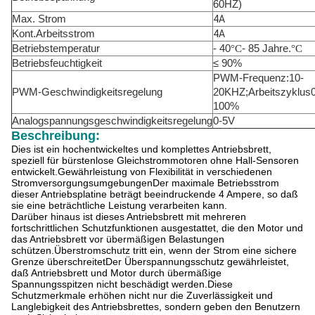
60HZ)
Max. Strom
4A
Kont.Arbeitsstrom
4A
Betriebstemperatur
- 40
°C
- 85 Jahre.
°C
Betriebsfeuchtigkeit
≤ 90%
PWM-Frequenz:10-
PWM-Geschwindigkeitsregelung
20KHZ;Arbeitszyklus0
100%
Analogspannungsgeschwindigkeitsregelung
0-5V
Beschreibung:
Dies ist ein hochentwickeltes und komplettes Antriebsbrett,
speziell für bürstenlose Gleichstrommotoren ohne Hall-Sensoren
entwickelt.Gewährleistung von Flexibilität in verschiedenen
StromversorgungsumgebungenDer maximale Betriebsstrom
dieser Antriebsplatine beträgt beeindruckende 4 Ampere, so daß
sie eine beträchtliche Leistung verarbeiten kann.
Darüber hinaus ist dieses Antriebsbrett mit mehreren
fortschrittlichen Schutzfunktionen ausgestattet, die den Motor und
das Antriebsbrett vor übermäßigen Belastungen
schützen.Überstromschutz tritt ein, wenn der Strom eine sichere
Grenze überschreitetDer Überspannungsschutz gewährleistet,
daß Antriebsbrett und Motor durch übermäßige
Spannungsspitzen nicht beschädigt werden.Diese
Schutzmerkmale erhöhen nicht nur die Zuverlässigkeit und
Langlebigkeit des Antriebsbrettes, sondern geben den Benutzern