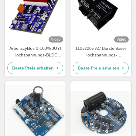
Video
Video
Arbeitszyklus 0-100% JUYI
110v220v AC Bürstenloser
Hochspannungs-BLDC
Hochspannungs-
Bewegungsdes prüfer-
Motorantriebsteuergerät
Beste Preis erhalten
Beste Preis erhalten
JYQD-V8.8B 80V-220V 1A
Komplettgehäuse ermöglicht
PWM der Frequenz-1-
Steuerung mit mehrfachem
20KHZ
Schutz 4A