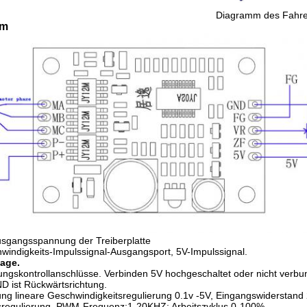
Diagramm des Fahre
mm
Ausgangsspannung der Treiberplatte
hwindigkeits-Impulssignal-Ausgangsport, 5V-Impulssignal.
age.
tungskontrollanschlüsse. Verbinden 5V hochgeschaltet oder nicht verbun
D ist Rückwärtsrichtung.
ng lineare Geschwindigkeitsregulierung 0.1v -5V, Eingangswidersta
sregulierung, PWM-Frequenz:1-20KHZ; Arbeitszyklus 0-100%