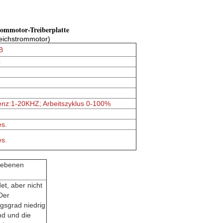
rommotor-Treiberplatte
leichstrommotor)
B
C
z:1-20KHZ; Arbeitszyklus 0-100%
es.
es.
egebenen
et, aber nicht
Der
ngsgrad niedrig
nd und die