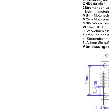
GND
¢ für die in
2Stromanschlus
- Nein.
----motor
MB
---- Motorisc
MC
---- Motorph
GND
- Was ist lo
VCC
---- DC +
3. Verwenden Sie
führen und den 
4- Steuerabstan
5. Achten Sie au
Abmessungsz