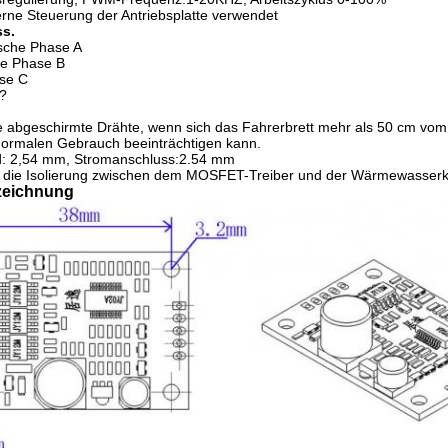
terne Steuerung der Antriebsplatte verwendet
s.
ische Phase A
he Phase B
ase C
s?
 abgeschirmte Drähte, wenn sich das Fahrerbrett mehr als 50 cm vom 
normalen Gebrauch beeinträchtigen kann.
d: 2,54 mm, Stromanschluss:2.54 mm
f die Isolierung zwischen dem MOSFET-Treiber und der Wärmewasserkan
eichnung