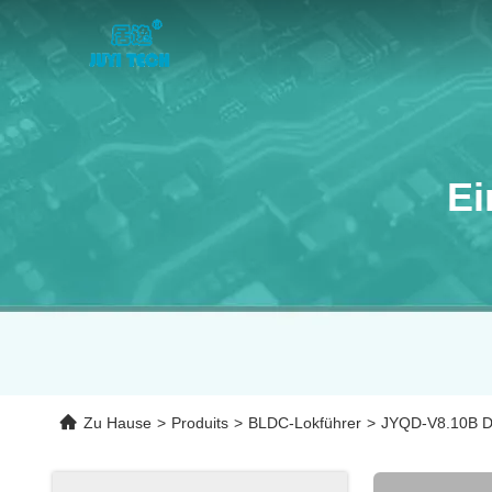
Ei
Zu Hause
>
Produits
>
BLDC-Lokführer
>
JYQD-V8.10B Dc