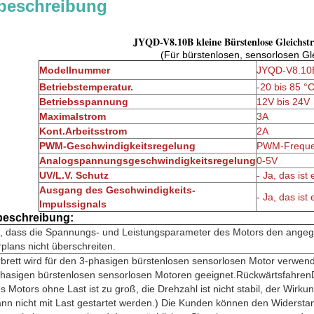
beschreibung
JYQD-V8.10B kleine Bürstenlose Gleichst
(Für bürstenlosen, sensorlosen G
Modellnummer
JYQD-V8.10
Betriebstemperatur.
-20 bis 85 °
Betriebsspannung
12V bis 24V
Maximalstrom
3A
Kont.Arbeitsstrom
2A
PWM-Geschwindigkeitsregelung
PWM-Frequen
Analogspannungsgeschwindigkeitsregelung
0-5V
UV/L.V. Schutz
- Ja, das ist 
Ausgang des Geschwindigkeits-
- Ja, das ist 
Impulssignals
eschreibung:
ie, dass die Spannungs- und Leistungsparameter des Motors den ang
plans nicht überschreiten.
rbrett wird für den 3-phasigen bürstenlosen sensorlosen Motor verwend
3-phasigen bürstenlosen sensorlosen Motoren geeignet.Rückwärtsfahren
 Motors ohne Last ist zu groß, die Drehzahl ist nicht stabil, der Wirku
nn nicht mit Last gestartet werden.) Die Kunden können den Widersta