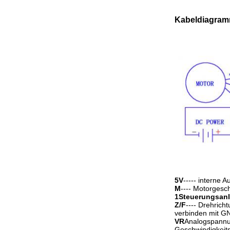
Kabeldiagra
5V
----- interne 
M
---- Motorgesc
1Steuerungsanl
Z/F
---- Drehrich
verbinden mit GN
VR
Analogspannu
Geschwindigkeit