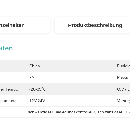
nzelheiten
Produktbeschreibung
iten
China
Funkti
2A
Passen
der Temp.:
-20-85℃
O.V / L
spannung:
12V-24V
Versor
schwanzloser Bewegungskontrolleur
, 
schwanzloser DC