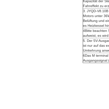
Kapazität der St
Fahreffekt zu er
3. JYQD-V8.10B T
Motors unter 36W
Belüftung und ei
es Heizkessel hi
4Bitte beachten
aufweist, es wir
5. Der 5V-Ausgan
ist nur auf das 
Umkehrung anwe
6Das M terminal 
Ausgangssignal 