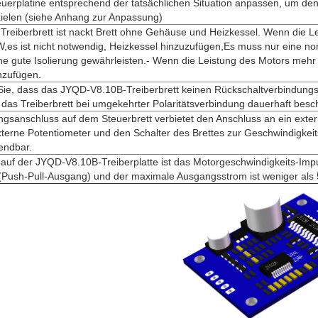
euerplatine entsprechend der tatsächlichen Situation anpassen, um de
zielen (siehe Anhang zur Anpassung)
reiberbrett ist nackt Brett ohne Gehäuse und Heizkessel. Wenn die L
,es ist nicht notwendig, Heizkessel hinzuzufügen,Es muss nur eine no
ne gute Isolierung gewährleisten.- Wenn die Leistung des Motors meh
nzufügen.
 Sie, dass das JYQD-V8.10B-Treiberbrett keinen Rückschaltverbindung
d das Treiberbrett bei umgekehrter Polaritätsverbindung dauerhaft besc
gsanschluss auf dem Steuerbrett verbietet den Anschluss an ein exter
externe Potentiometer und den Schalter des Brettes zur Geschwindigkei
ndbar.
auf der JYQD-V8.10B-Treiberplatte ist das Motorgeschwindigkeits-Imp
(Push-Pull-Ausgang) und der maximale Ausgangsstrom ist weniger als