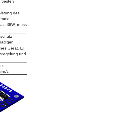
n besten
eistung des
rmale
r als 36W, muss
sschutz
hädigen.
nes Gerät. Er
tsregelung und
uls-
 5mA.