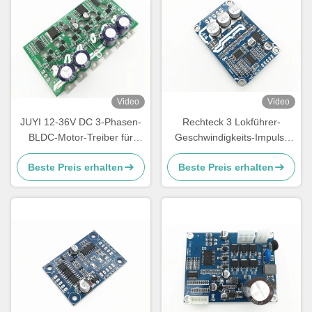
Video
Video
JUYI 12-36V DC 3-Phasen-
Rechteck 3 Lokführer-
BLDC-Motor-Treiber für
Geschwindigkeits-Impuls-
Rollstuhl / elektrisches
Signalausgabe -20 der
Beste Preis erhalten
Beste Preis erhalten
Skateboard-Motorcontroller
Phasen-BLDC - 85℃
15ABoard