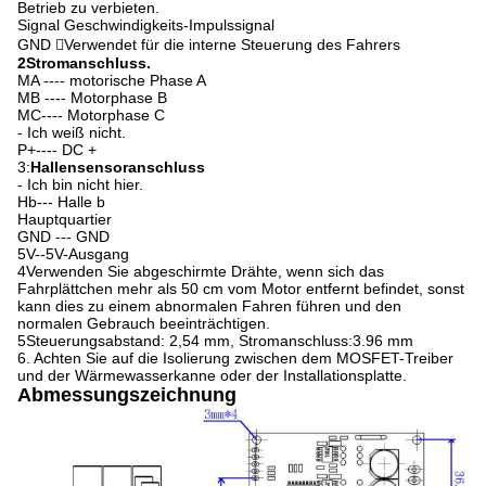
Betrieb zu verbieten.
Signal Geschwindigkeits-Impulssignal
GND Verwendet für die interne Steuerung des Fahrers
2Stromanschluss.
MA ---- motorische Phase A
MB ---- Motorphase B
MC---- Motorphase C
- Ich weiß nicht.
P+---- DC +
3:
Hallensensoranschluss
- Ich bin nicht hier.
Hb--- Halle b
Hauptquartier
GND --- GND
5V--5V-Ausgang
4Verwenden Sie abgeschirmte Drähte, wenn sich das
Fahrplättchen mehr als 50 cm vom Motor entfernt befindet, sonst
kann dies zu einem abnormalen Fahren führen und den
normalen Gebrauch beeinträchtigen.
5Steuerungsabstand: 2,54 mm, Stromanschluss:3.96 mm
6. Achten Sie auf die Isolierung zwischen dem MOSFET-Treiber
und der Wärmewasserkanne oder der Installationsplatte.
Abmessungszeichnung