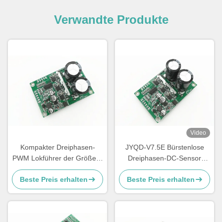
Verwandte Produkte
Video
Kompakter Dreiphasen-
JYQD-V7.5E Bürstenlose
PWM Lokführer der Größen-
Dreiphasen-DC-Sensor
BLDC,
Motorfahrer Steuerung
Beste Preis erhalten
Beste Preis erhalten
Geschwindigkeitsregelung 3
PWM-Regulator 36-72V
Phase Mosfet-Fahrer