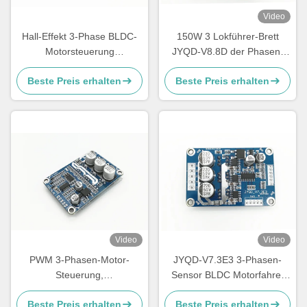
Video
Hall-Effekt 3-Phase BLDC-
150W 3 Lokführer-Brett
Motorsteuerung
JYQD-V8.8D der Phasen-
Drehrichtungsteuerung Ports
BLDC für Sensorless DC-
Beste Preis erhalten
Beste Preis erhalten
Motor
Video
Video
PWM 3-Phasen-Motor-
JYQD-V7.3E3 3-Phasen-
Steuerung,
Sensor BLDC Motorfahrer
Drehzahlsteuerung für DC-
Motorsteuerung mit 15A
Beste Preis erhalten
Beste Preis erhalten
Bürstenlos-Motor
Strom-PWM-Regler 36V