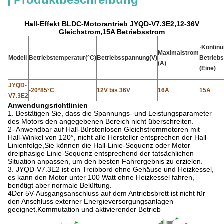
Hall-Effekt BLDC-Motorantrieb JYQD-V7.3E2,12-36V
Gleichstrom,15A Betriebsstrom
·
Kontinu
Maximalstrom
Modell
Betriebstemperatur
(°C)
Betriebsspannung
(
V
)
Betrieb
(A)
(
Eine
)
JYQD-
-20°85°C
12V bis 36V
16A
15A
V7.3E2
Anwendungsrichtlinien
1. Bestätigen Sie, dass die Spannungs- und Leistungsparameter
des Motors den angegebenen Bereich nicht überschreiten.
2- Anwendbar auf Hall-Bürstenlosen Gleichstrommotoren mit
Hall-Winkel von 120°, nicht alle Hersteller entsprechen der Hall-
Linienfolge,Sie können die Hall-Linie-Sequenz oder Motor
dreiphasige Linie-Sequenz entsprechend der tatsächlichen
Situation anpassen, um den besten Fahrergebnis zu erzielen.
3. JYQD-V7.3E2 ist ein Treibbord ohne Gehäuse und Heizkessel,
es kann den Motor unter 100 Watt ohne Heizkessel fahren,
benötigt aber normale Belüftung.
4Der 5V-Ausgangsanschluss auf dem Antriebsbrett ist nicht für
den Anschluss externer Energieversorgungsanlagen
geeignet.Kommutation und aktivierender Betrieb