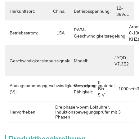
12-
Herkunftsort:
China
Betriebsspannung:
36Vdc
Arbei
PWM-
Betriebsstrom:
15A
0-10
Geschwindigkeitsregelung:
KHZ
- Ja, 
Das 
JYQD-
Geschwindigkeitsimpulssignalausgabe:
Modell:
Ist 
V7.3E2
Es.
0 
Analogspannungsgeschwindigkeitsregelung
Versorgungsmaterial-
Bis 
1000sets/
(V):
Fähigkeit:
5 V
Dreiphasen-pwm Lokführer
, 
Hervorheben:
Induktionsbewegungsprüfer mit 3 
Phasen
Produktbeschreibung