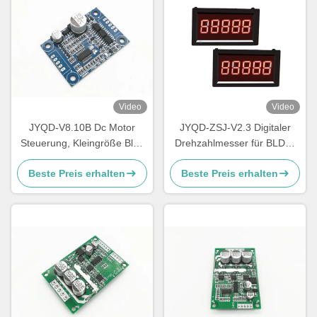
Video
Video
JYQD-V8.10B Dc Motor
JYQD-ZSJ-V2.3 Digitaler
Steuerung, Kleingröße Bldc
Drehzahlmesser für BLDC-
Motor Treiber Board
Motoren – 5V Impulssignal
Beste Preis erhalten
Beste Preis erhalten
RPM-Meter | Hochpräzise
Geschwindigkeitsanzeige 0–
99999 U/min | Kompatibel
mit JYQD Motorcontrollern