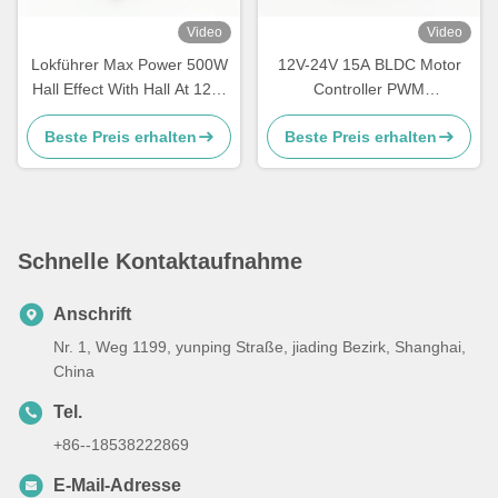
Video
Video
Lokführer Max Power 500W
12V-24V 15A BLDC Motor
Hall Effect With Hall At 120°
Controller PWM
JUYI JYQD-V7.3E2 Arduino
Geschwindigkeitsbetreiber
Beste Preis erhalten
Beste Preis erhalten
BLDC
für sensorlosen BLDC Motor
JYQD-V6.3E2
Schnelle Kontaktaufnahme
Anschrift
Nr. 1, Weg 1199, yunping Straße, jiading Bezirk, Shanghai,
China
Tel.
+86--18538222869
E-Mail-Adresse