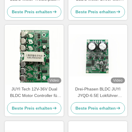
12V 24V 48V mit
JY01 IC and Wide Voltage
Beste Preis erhalten
Beste Preis erhalten
Bremsfunktion
Compatibility for 10A Current
Video
Video
JUYI Tech 12V-36V Dual
Drei-Phasen BLDC JUYI
BLDC Motor Controller für
JYQD-6.5E Lokführer
zwei BLDC Motoren mit
O.V/Frequenz 1-20KHZ L.V
Beste Preis erhalten
Beste Preis erhalten
Bremsfunktion und PWM-
Protections PWM
Steuerung