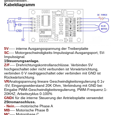
gewährleisten..
Kabeldiagramm
5V
----- interne Ausgangsspannung der Treiberplatte
SC
---- Motorgeschwindigkeits-Impulssignal-Ausgangsport, 5V-
Impulssignal.
1Steuerungsanlage.
Z/F
---- Drehrichtungskontrollanschlüsse. Verbinden 5V
hochgeschaltet oder nicht verbunden ist Vorwärtsrichtung,
verbinden 0 V niedriggeschaltet oder verbinden mit GND ist
Rückwärtsrichtung.
VR
Analogspannung lineare Geschwindigkeitsregulierung 0.1v
-5V, Eingangswiderstand 20K Ohm, Verbindung mit GND bei
Eingabe PWM-Geschwindigkeitsregulierung, PWM-Frequenz:1-
20KHZ; Arbeitszyklus 0-100%
GND
¢ für die interne Steuerung der Antriebsplatte verwendet
2Stromanschluss.
- Nein.
----motorische Phase A
MB
---- Motorische Phase B
MC
---- Motorphase C