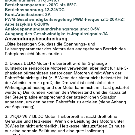
Modellnummer: JYQD-V6.7
Betriebstemperatur: -20°C bis 85°C
Betriebsspannung:12-24VDC
Kont.Arbeitsstrom: 2A
PWM-Geschwindigkeitsregelung PWM-Frequenz:1-20KHZ;
Arbeitszyklus 0-100%
Analogspannungsumdrehungsregelung: 0-5V
Ausgang des Geschwindigkeits-Impulssignals:JA
Anwendungsbeschreibung:
1Bitte bestätigen Sie, dass die Spannungs- und
Leistungsparameter des Motors den angegebenen Bereich des
Fahrplans nicht überschreiten.
2. Dieses BLDC-Motor-Treiberbrett wird für 3-phasige
bürstenlose sensorlose Motoren verwendet, aber nicht für alle 3-
phasigen bürstenlosen sensorlosen Motoren direkt.Wenn der
Fahreffekt nicht gut ist (z. B.Wenn der Motor nicht belastet ist, ist
der Arbeitsstrom zu groß, die Drehzahl ist nicht stabil, der
Wirkungsgrad niedrig und der Motor kann nicht mit Last gestartet
werden.) Die Kunden können den Widerstand und die Kapazität
der Steuerplatine entsprechend der tatsächlichen Situation
anpassen, um den besten Fahreffekt zu erzielen (siehe Anhang
zur Anpassung)
3. JYQD-V6.7 BLDC Motor Treiberbrett ist nackt Brett ohne
Gehäuse und Heizkessel. Wenn die Leistung des Motors unter
36W,es ist nicht erforderlich, Heizkessel hinzuzufügen,Es muss
nur eine normale Belüftung und eine gute Isolierung