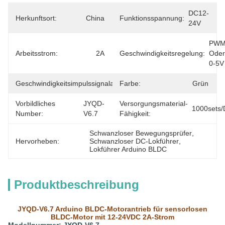
DC12-
Herkunftsort:
China
Funktionsspannung:
24V
PWM
Arbeitsstrom:
2A
Geschwindigkeitsregelung:
Oder 
0-5V
Geschwindigkeitsimpulssignalausgabe:
Farbe:
Ja
Grün
Vorbildliches
JYQD-
Versorgungsmaterial-
1000sets/
Number:
V6.7
Fähigkeit:
Schwanzloser Bewegungsprüfer
, 
Hervorheben:
Schwanzloser DC-Lokführer
, 
Lokführer Arduino BLDC
Produktbeschreibung
JYQD-V6.7 Arduino BLDC-Motorantrieb für sensorlosen
BLDC-Motor mit 12-24VDC 2A-Strom