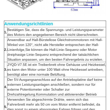
Anwendungsrichtlinien
Bestätigen Sie, dass die Spannungs- und Leistungsparameter
1.
des Motors den angegebenen Bereich nicht überschreiten.
Anwendbar auf Hall-Bürstellose Gleichstrommotoren mit Hall-
Winkel von 120°, nicht alle Hersteller entsprechen der Hall-
2.
Linienfolge,Sie können die Hall-Linie-Sequenz oder Motor
dreiphasige Linie-Sequenz entsprechend der tatsächlichen
Situation anpassen, um den besten Fahrergebnis zu erzielen.
JYQD-V7.5E ist ein Treiberbrett ohne Gehäuse und Heizkessel,
3.
es kann den Motor unter 100 Watt ohne Heizkessel antreiben,
benötigt aber eine normale Belüftung.
Der 5V-Ausgangsanschluss auf der Antriebsplatine darf keine
externen Leistungsanlagen anschließen, sondern nur für
4.
externe Potentiometer oder Schalter zur
Drehzahlregelung.Kommutation und aktivierender Betrieb
Verwenden Sie abgeschirmte Drähte, wenn sich das
Fahrerbrett mehr als 50 cm vom Motor entfernt befindet, da
5.
dies sonst zu einem abnormalen Fahren führen und den