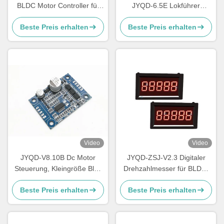
BLDC Motor Controller für
JYQD-6.5E Lokführer
zwei BLDC Motoren mit
O.V/Frequenz 1-20KHZ L.V
Beste Preis erhalten
Beste Preis erhalten
Bremsfunktion und PWM-
Protections PWM
Steuerung
Video
Video
JYQD-V8.10B Dc Motor
JYQD-ZSJ-V2.3 Digitaler
Steuerung, Kleingröße Bldc
Drehzahlmesser für BLDC-
Motor Treiber Board
Motoren – 5V Impulssignal
Beste Preis erhalten
Beste Preis erhalten
RPM-Meter | Hochpräzise
Geschwindigkeitsanzeige 0–
99999 U/min | Kompatibel
mit JYQD Motorcontrollern