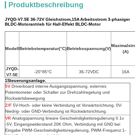
Produktbeschreibung
JYQD-V7.5E 36-72V Gleichstrom,15A Arbeitsstrom 3-phasiger
BLDC-Motorantrieb für Hall-Effekt BLDC-Motor
Maximalst
Modell
Betriebstemperatur
(°C)
Betriebsspannung
(
V
)
(A)
JYQD-
-20°85°C
36-72VDC
16A
V7.5E
1Steuerungsanlage.
5V
Driverboard interne Ausgangsspannung, externes
Potentiometer oder Schalter zur Drehzahlregelung und
Rückwärtsbewegung
Z/F
5V-Hoch- oder keine Verbindung ist Vorwärtsrichtung, 0V-
Niedrig- oder GND-Verbindung ist Rückwärtsrichtung.
VR
Analogspannung lineare Geschwindigkeitsregulierung 0.1v
-5V, Eingangswiderstand 20K Ohm, Verbindung mit GND bei
Eingabe PWM-Geschwindigkeitsregulierung, PWM-Frequenz:1-