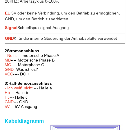
20KHZ; Arbeitszyklus 0-100%
EL
5V oder keine Verbindung, um den Betrieb zu ermöglichen,
GND, um den Betrieb zu verbieten.
Signal
Schnellspulssignal-Ausgang
GND
¢ für die interne Steuerung der Antriebsplatte verwendet
2Stromanschluss.
- Nein.
----motorische Phase A
MB
---- Motorische Phase B
MC
---- Motorphase C
GND
- Was ist los?
VCC
---- DC +
3:Hall-Sensoranschluss
- Ich weiß nicht.
--- Halle a
Hb
--- Halle b
Hc
--- Halle c
GND
--- GND
5V
--- 5V-Ausgang
Kabeldiagramm