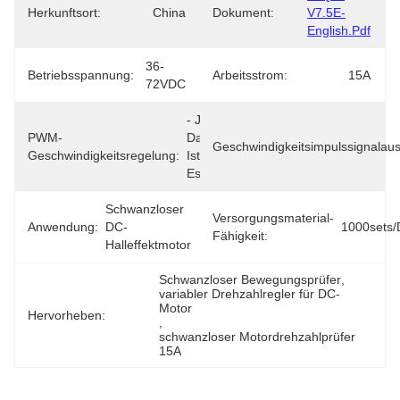
Herkunftsort:
China
Dokument:
V7.5E-
English.pdf
36-
Betriebsspannung:
Arbeitsstrom:
15A
72VDC
- Ja, 
PWM-
Das 
Geschwindigkeitsimpulssignalau
Geschwindigkeitsregelung:
Ist 
Es.
Schwanzloser 
Versorgungsmaterial-
Anwendung:
DC-
1000sets/
Fähigkeit:
Halleffektmotor
Schwanzloser Bewegungsprüfer
, 
variabler Drehzahlregler für DC-
Motor
Hervorheben:
, 
schwanzloser Motordrehzahlprüfer 
15A