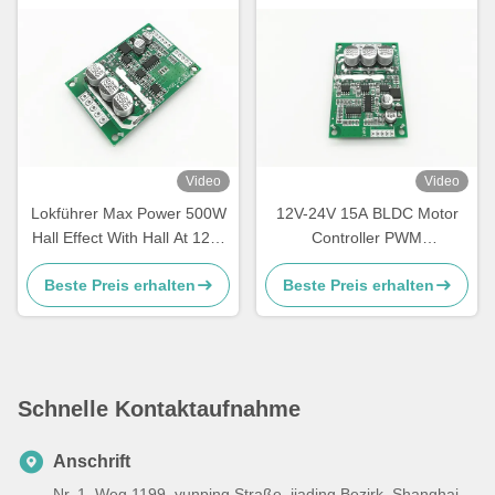
Video
Video
Lokführer Max Power 500W
12V-24V 15A BLDC Motor
Hall Effect With Hall At 120°
Controller PWM
JUYI JYQD-V7.3E2 Arduino
Geschwindigkeitsbetreiber
Beste Preis erhalten
Beste Preis erhalten
BLDC
für sensorlosen BLDC Motor
JYQD-V6.3E2
Schnelle Kontaktaufnahme
Anschrift
Nr. 1, Weg 1199, yunping Straße, jiading Bezirk, Shanghai,