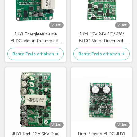
Video
Video
JUYI Energieeffiziente
JUYI 12V 24V 36V 48V
BLDC-Motor-Treiberplatte
BLDC Motor Driver with
12V 24V 48V mit
JY01 IC and Wide Voltage
Beste Preis erhalten
Beste Preis erhalten
Bremsfunktion
Compatibility for 10A Current
Video
Video
JUYI Tech 12V-36V Dual
Drei-Phasen BLDC JUYI