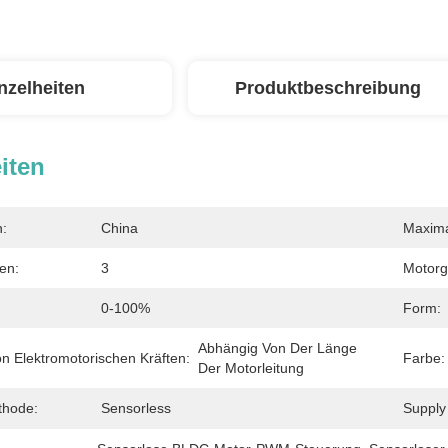
nzelheiten
Produktbeschreibung
iten
n:
China
Maxima
en:
3
Motorg
0-100%
Form:
Abhängig Von Der Länge 
n Elektromotorischen Kräften:
Farbe:
Der Motorleitung
thode:
Sensorless
Supply 