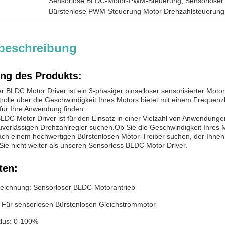
Sensorlose BLDC-Motor-PWM-Steuerung
, 
Sensorloser
Bürstenlose PWM-Steuerung Motor Drehzahlsteuerung
beschreibung
ng des Produkts:
r BLDC Motor Driver ist ein 3-phasiger pinselloser sensorisierter Mot
trolle über die Geschwindigkeit Ihres Motors bietet.mit einem Frequenzb
für Ihre Anwendung finden.
DC Motor Driver ist für den Einsatz in einer Vielzahl von Anwendungen 
uverlässigen Drehzahlregler suchen.Ob Sie die Geschwindigkeit Ihres Mo
ch einem hochwertigen Bürstenlosen Motor-Treiber suchen, der Ihnen hi
Sie nicht weiter als unseren Sensorless BLDC Motor Driver.
ten:
eichnung: Sensorloser BLDC-Motorantrieb
: Für sensorlosen Bürstenlosen Gleichstrommotor
klus: 0-100%