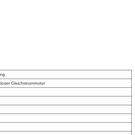
ung
nloser Gleichstrommotor