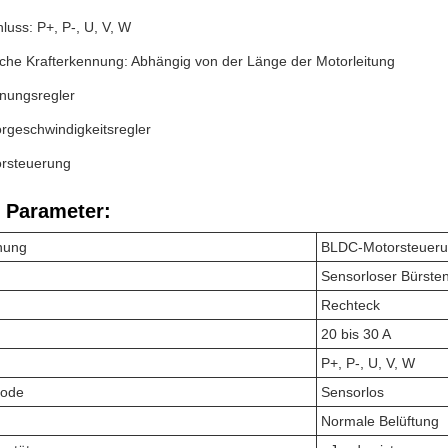
luss: P+, P-, U, V, W
sche Krafterkennung: Abhängig von der Länge der Motorleitung
nungsregler
geschwindigkeitsregler
rsteuerung
 Parameter:
nung
BLDC-Motorsteuer
Sensorloser Bürste
Rechteck
20 bis 30 A
P+, P-, U, V, W
hode
Sensorlos
Normale Belüftung