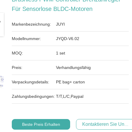
Für Sensorlose BLDC-Motoren
Markenbezeichnung:
JUYI
Modellnummer:
JYQD-V6.02
MOQ:
1 set
Preis:
Verhandlungsfähig
Verpackungsdetails:
PE bag+ carton
Zahlungsbedingungen:
T/T,L/C,Paypal
Kontaktieren Sie Uns Je
Beste Preis Erhalten