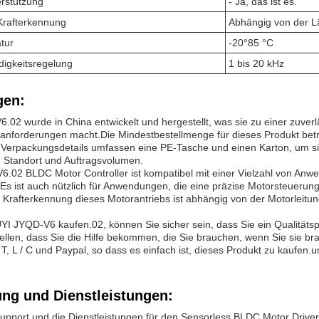
rstützung
- Ja, das ist es.
Krafterkennung
Abhängig von der L
tur
-20°85 °C
gkeitsregelung
1 bis 20 kHz
en:
.02 wurde in China entwickelt und hergestellt, was sie zu einer zuver
nforderungen macht.Die Mindestbestellmenge für dieses Produkt beträ
Verpackungsdetails umfassen eine PE-Tasche und einen Karton, um sich
 Standort und Auftragsvolumen.
.02 BLDC Motor Controller ist kompatibel mit einer Vielzahl von Anwe
Es ist auch nützlich für Anwendungen, die eine präzise Motorsteueru
e Krafterkennung dieses Motorantriebs ist abhängig von der Motorleitung
I JYQD-V6 kaufen.02, können Sie sicher sein, dass Sie ein Qualität
tellen, dass Sie die Hilfe bekommen, die Sie brauchen, wenn Sie sie 
/ T, L / C und Paypal, so dass es einfach ist, dieses Produkt zu kaufen.
ung und Dienstleistungen:
upport und die Dienstleistungen für den Sensorless BLDC Motor Drive