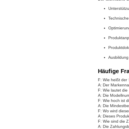
Unterstützu
Technische
Optimierun
Produktanp
Produktdok
Ausbildung
Häufige Fr
F: Wie heißt der
A: Der Markennam
F: Wie lautet d
A: Die Modellnu
F: Wie hoch ist 
A: Die Mindestbe
F: Wo wird diese
A: Dieses Produkt
F: Wie sind die
A: Die Zahlungsb