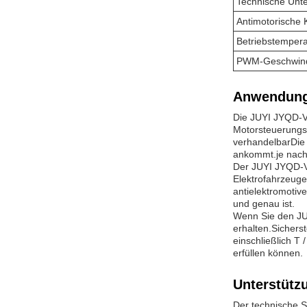
Technische Unte
Antimotorische 
Betriebstempera
PWM-Geschwindi
Anwendung
Die JUYI JYQD-V6
Motorsteuerungsa
verhandelbarDie 
ankommt.je nach
Der JUYI JYQD-V6
Elektrofahrzeuge
antielektromotiv
und genau ist.
Wenn Sie den JUY
erhalten.Sichers
einschließlich T 
erfüllen können.
Unterstütz
Der technische S