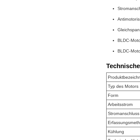
Stromansch
Antimotori
Gleichspan
BLDC-Motor
BLDC-Moto
Technische
Produktbezeich
Typ des Motors
Form
Arbeitsstrom
Stromanschluss
Erfassungsmet
Kühlung