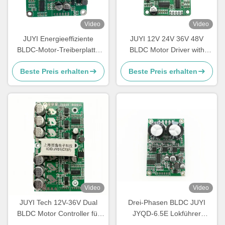
Video
Video
JUYI Energieeffiziente
JUYI 12V 24V 36V 48V
BLDC-Motor-Treiberplatte
BLDC Motor Driver with
12V 24V 48V mit
JY01 IC and Wide Voltage
Beste Preis erhalten
Beste Preis erhalten
Bremsfunktion
Compatibility for 10A Current
Video
Video
JUYI Tech 12V-36V Dual
Drei-Phasen BLDC JUYI
BLDC Motor Controller für
JYQD-6.5E Lokführer
zwei BLDC Motoren mit
O.V/Frequenz 1-20KHZ L.V