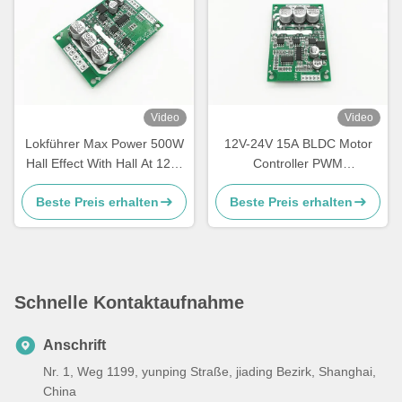
Video
Video
Lokführer Max Power 500W
12V-24V 15A BLDC Motor
Hall Effect With Hall At 120°
Controller PWM
JUYI JYQD-V7.3E2 Arduino
Geschwindigkeitsbetreiber
Beste Preis erhalten
Beste Preis erhalten
BLDC
für sensorlosen BLDC Motor
JYQD-V6.3E2
Schnelle Kontaktaufnahme
Anschrift
Nr. 1, Weg 1199, yunping Straße, jiading Bezirk, Shanghai,
China