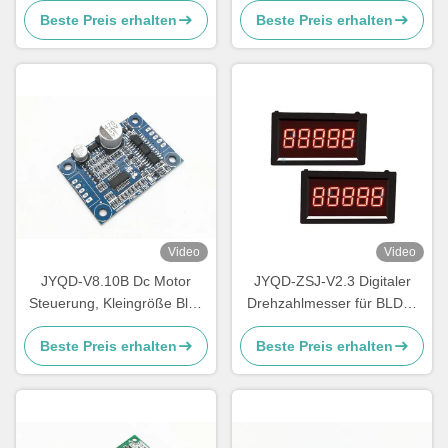
Beste Preis erhalten
Beste Preis erhalten
Bremsfunktion und PWM-
Protections PWM
Steuerung
Video
Video
JYQD-V8.10B Dc Motor
JYQD-ZSJ-V2.3 Digitaler
Steuerung, Kleingröße Bldc
Drehzahlmesser für BLDC-
Motor Treiber Board
Motoren – 5V Impulssignal
Beste Preis erhalten
Beste Preis erhalten
RPM-Meter | Hochpräzise
Geschwindigkeitsanzeige 0–
99999 U/min | Kompatibel
mit JYQD Motorcontrollern