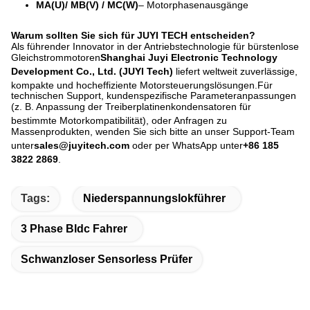
MA(U)/ MB(V) / MC(W)
– Motorphasenausgänge
Warum sollten Sie sich für JUYI TECH entscheiden?
Als führender Innovator in der Antriebstechnologie für bürstenlose
Gleichstrommotoren
Shanghai Juyi Electronic Technology
Development Co., Ltd. (JUYI Tech)
liefert weltweit zuverlässige,
kompakte und hocheffiziente Motorsteuerungslösungen
.
Für
technischen Support, kundenspezifische Parameteranpassungen
(z. B. Anpassung der Treiberplatinenkondensatoren für
bestimmte Motorkompatibilität)
, oder Anfragen zu
Massenprodukten, wenden Sie sich bitte an unser Support-Team
unter
sales@juyitech.com
oder per WhatsApp unter
+86 185
3822 2869
.
Tags:
Niederspannungslokführer
3 Phase Bldc Fahrer
Schwanzloser Sensorless Prüfer