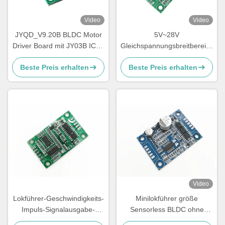
Video
Video
JYQD_V9.20B BLDC Motor
5V~28V
Driver Board mit JY03B IC 9-
Gleichspannungsbreitbereich
30V 6A Sensorloser
Bürstenloser Motorregler 5A
Beste Preis erhalten
Beste Preis erhalten
Bürstenloser
Treiberbrett für keinen Hall
Gleichstromsteuerung mit
BLDC-Motor
PWM und Analogsteuerung
Video
Lokführer-Geschwindigkeits-
Minilokführer größe
Impuls-Signalausgabe-
Sensorless BLDC ohne
bloßes Brett Rechteck
unterzubringen und