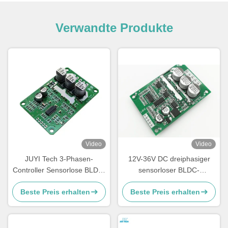
Verwandte Produkte
Video
Video
JUYI Tech 3-Phasen-
12V-36V DC dreiphasiger
Controller Sensorlose BLDC-
sensorloser BLDC-
Motor-Treiberplatte 10V-36V
Motortreiber -20–85℃
Beste Preis erhalten
Beste Preis erhalten
20A PWM und analoge
O.V/L.V-Schutz
Steuerung JYQD-V9.3E