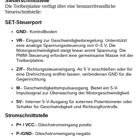
Steuerschnittstelle
Die Treiberplatine verfügt über eine benutzerfreundliche
Steuerschnittstelle:
SET-Steuerport
GND
– Kontrollboden
VR
– Eingang zur Geschwindigkeitsregelung. Unterstützt
eine analoge Spannungssteuerung von 0–5 V. Die
Motorgeschwindigkeit steigt linear an
mit Spannung. Die
PWM-Steuerung erfordert eine gemeinsame Masse mit der
Treiberplatine.
Z/F
– Richtungssteuereingang. An 5 V anschließen oder für
eine Drehrichtung erdfrei lassen; verbinden
an GND für die
Gegenrichtung.
M
– Geschwindigkeitsimpulsausgang. Bietet ein 5-V-
Impulssignal zur Überwachung der Motorgeschwindigkeit.
5V
– Interner 5-V-Ausgang für externes Potentiometer oder
Schalter für Geschwindigkeit und Richtung
Kontrolle.
Stromschnittstelle
P+ / VCC
– Gleichstromeingang positiv
P-/GND
– Gleichstromeingang negativ