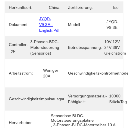
Herkunftsort:
China
Zertifizierung:
Iso
JYQD-
JYQD-
Dokument:
V9.3E--
Modell:
V9.3E
English.pdf
3-Phasen-BDC-
10V 12V 
Controller-
Motorsteuerung 
Betriebsspannung:
24V 36V 
Typ:
(sensorlos)
Gleichstrom
Weniger 
Arbeitsstrom:
Geschwindigkeitskontrollmethod
20A
Ja (5V-
Versorgungsmaterial-
10000 
Geschwindigkeitsimpulsausgang:
Signal, 
Fähigkeit:
Stück/Tag
<5mA)
Sensorlose BLDC-
Motorsteuerungsplatine
Hervorheben:
, 
3-Phasen-BLDC-Motortreiber 10 A
, 