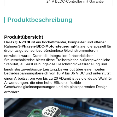
24 V BLDC-Controller mit Garantie
Produktbeschreibung
Produktübersicht
Der
JYQD-V9.3E
ist ein hocheffizienter, kompakter und offener
Rahmen
3-Phasen-BDC-Motorsteuerung
Platine, die speziell für
dreiphasige sensorlose bürstenlose Gleichstrommotoren
entwickelt wurde
.
Durch die Integration fortschrittlicher
Steuerschaltkreise bietet diese Treiberplatine außergewöhnliche
Stabilität, äußerst reibungslose Geschwindigkeitsregelung und
langfristig zuverlässige Leistung
.
Es verfügt über einen weiten
Betriebsspannungsbereich von 10 V bis 36 V DC und unterstützt
einen Arbeitsstrom von bis zu 20 A
Damit ist es die ideale Wahl für
Anwendungen, die eine hohe Effizienz, flexible
Geschwindigkeitsanpassungen und ein platzsparendes Design
erfordern
.