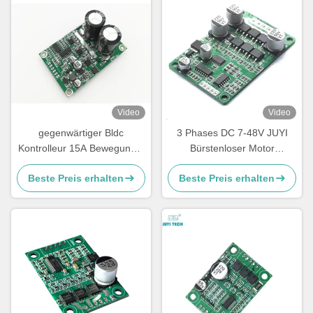
Video
Video
gegenwärtiger Bldc
3 Phases DC 7-48V JUYI
Kontrolleur 15A Bewegungs,
Bürstenloser Motor
kleiner Dreiphasenlokführer
Treiberbrett 10A sensorloser
Beste Preis erhalten
Beste Preis erhalten
Drehzahlregler mit PWM-
Steuerung