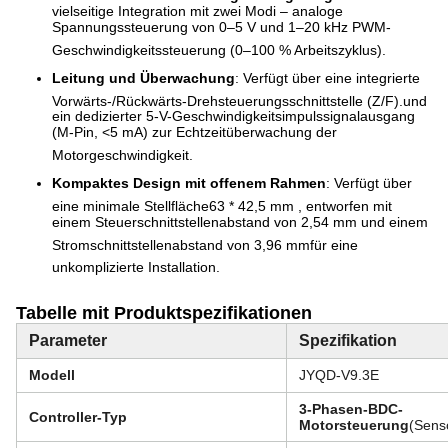
vielseitige Integration mit zwei Modi – analoge
Spannungssteuerung von 0–5 V und 1–20 kHz PWM-
Geschwindigkeitssteuerung (0–100 % Arbeitszyklus)
.
Leitung und Überwachung
: Verfügt über eine integrierte
Vorwärts-/Rückwärts-Drehsteuerungsschnittstelle (Z/F).
und
ein dedizierter 5-V-Geschwindigkeitsimpulssignalausgang
(M-Pin, <5 mA) zur Echtzeitüberwachung der
Motorgeschwindigkeit
.
Kompaktes Design mit offenem Rahmen
: Verfügt über
eine minimale Stellfläche
63 * 42,5 mm
, entworfen mit
einem Steuerschnittstellenabstand von 2,54 mm und einem
Stromschnittstellenabstand von 3,96 mm
für eine
unkomplizierte Installation
.
Tabelle mit Produktspezifikationen
Parameter
Spezifikation
Modell
JYQD-V9.3E
3-Phasen-BDC-
Controller-Typ
Motorsteuerung
(Sens