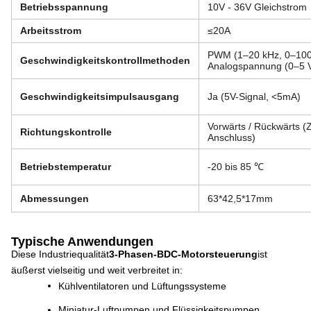
Betriebsspannung
10V - 36V Gleichstrom
Arbeitsstrom
≤
20A
PWM (1–20 kHz, 0–100
Geschwindigkeitskontrollmethoden
Analogspannung (0–5 
Geschwindigkeitsimpulsausgang
Ja (5V-Signal, <5mA)
Vorwärts / Rückwärts (
Richtungskontrolle
Anschluss)
Betriebstemperatur
-20 bis 85 ℃
Abmessungen
63*42,5*17mm
Typische Anwendungen
Diese Industriequalität
3-Phasen-BDC-Motorsteuerung
ist
äußerst vielseitig und weit verbreitet in
:
Kühlventilatoren und Lüftungssysteme
Miniatur-Luftpumpen und Flüssigkeitspumpen